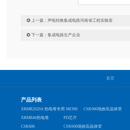
上一篇：
声电转换集成电路河南省工程实验室
下一篇：
集成电路生产企业
首页
产品列表
XRMR2020A 热电堆专用 MEMS
CSK900场效应晶体管
XRMR46热电堆
PD芯片
CSK606
CSK600场效应晶体管