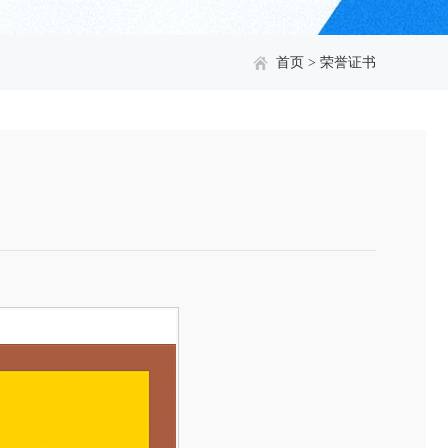
首页
>
荣誉证书