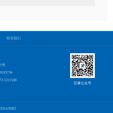
联系我们
1号
93736
-5211508
芯睿公众号
【后台登陆】